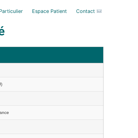
articulier
Espace Patient
Contact
é
U)
rance